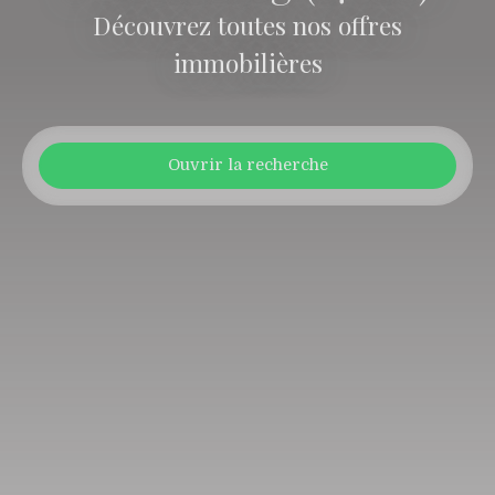
Découvrez toutes nos offres
immobilières
Ouvrir la recherche
Type d'offre
Vente
Type de bien
Appartement
Localisation
Strasbourg (67200)
Budget max (€)
Surface min (m²)