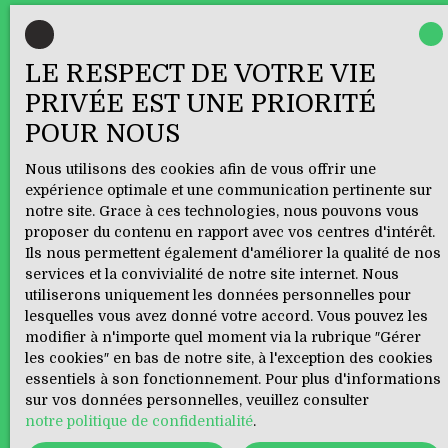
Vous ne trouvez pas
LE RESPECT DE VOTRE VIE
la propriété de vos rêves ?
PRIVÉE EST UNE PRIORITÉ
POUR NOUS
Ne manquez plus aucun bien correspondant à votre
recherche en vous inscrivant à notre alerte mail !
Nous utilisons des cookies afin de vous offrir une
expérience optimale et une communication pertinente sur
Prénom
notre site. Grace à ces technologies, nous pouvons vous
proposer du contenu en rapport avec vos centres d'intérêt.
Ils nous permettent également d'améliorer la qualité de nos
Nom
services et la convivialité de notre site internet. Nous
utiliserons uniquement les données personnelles pour
Email
lesquelles vous avez donné votre accord. Vous pouvez les
modifier à n'importe quel moment via la rubrique ″Gérer
Type d'offre
les cookies″ en bas de notre site, à l'exception des cookies
Vente
essentiels à son fonctionnement. Pour plus d'informations
sur vos données personnelles, veuillez consulter
Type de bien
notre politique de confidentialité
.
Appartement