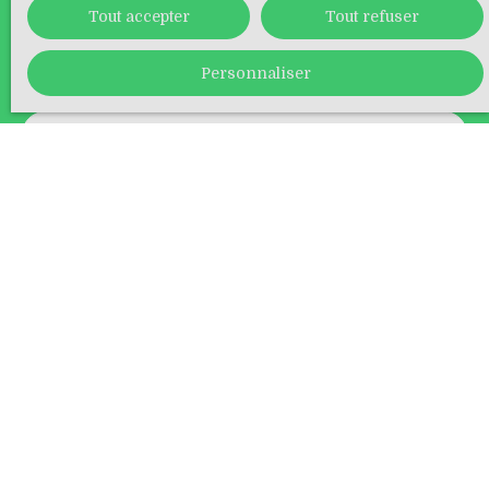
Localisation
Tout accepter
Tout refuser
Strasbourg (67200)
Personnaliser
Budget max (€)
Surface min (m²)
Pièces min
J'accepte le traitement de mes données
personnelles conformément au RGPD. Si vous ne
souhaitez pas faire l'objet de prospection
commerciale par voie téléphonique, vous pouvez
vous inscrire gratuitement sur la liste
d'opposition au démarchage téléphonique, prévu
par l'article L223-1 du code de la consommation,
sur le site Internet www.bloctel.gouv.fr ou par
courrier adressé à :
Société Worldline, Service Bloctel, CS 61311, 41013