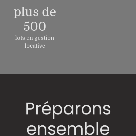
plus de
500
lots en gestion
locative
Préparons
ensemble