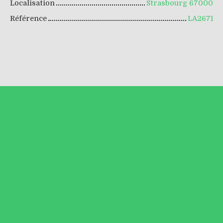
Localisation
Strasbourg 67000
Référence
LA2671
+
−