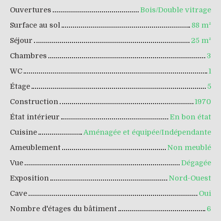
Ouvertures
Bois/Double vitrage
Surface au sol
88
m²
Séjour
25
m²
Chambres
3
WC
1
Étage
5
Construction
1970
État intérieur
En bon état
Cuisine
Aménagée et équipée/Indépendante
Ameublement
Non meublé
Vue
Dégagée
Exposition
Nord-Ouest
Cave
Oui
Nombre d'étages du bâtiment
6