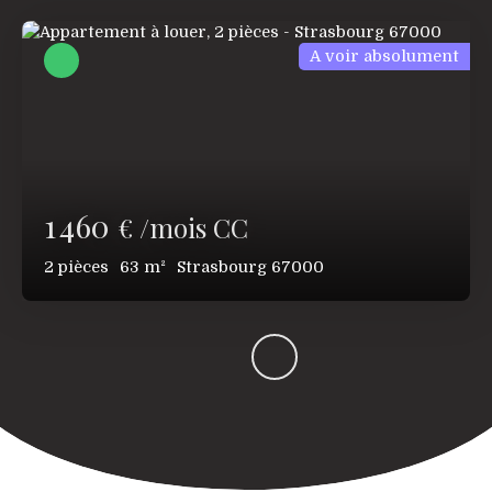
A voir absolument
1 460
€ /mois CC
2
pièces
63
m²
Strasbourg 67000