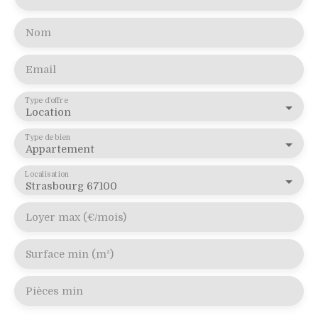
Nom
Email
Type d'offre
Location
Type de bien
Appartement
Localisation
Strasbourg 67100
Loyer max (€/mois)
Surface min (m²)
Pièces min