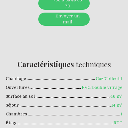
+33 3 88 45 56
70
Envoyer un
mail
Caractéristiques
techniques
Chauffage
Gaz/Collectif
Ouvertures
PVC/Double vitrage
Surface au sol
46
m²
Séjour
14
m²
Chambres
1
Étage
RDC