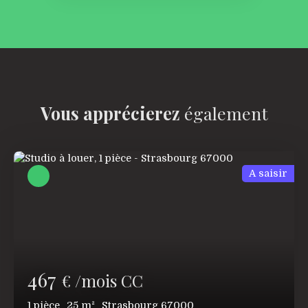
Vous apprécierez
également
A saisir
467
€ /mois CC
1
pièce
25
m²
Strasbourg 67000