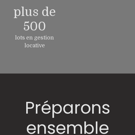
plus de
500
lots en gestion
locative
Préparons
ensemble